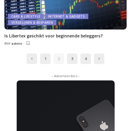
CARS & LIFESTYLE
INTERNET & GADGETS
VERGELIJKEN & BESPAREN
Is Libertex geschikt voor beginnende beleggers?
door
admin
Posted
by
1
2
3
4
– Adverteerders –