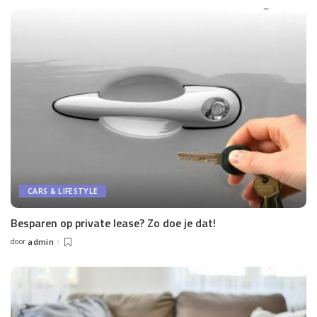
CARS & LIFESTYLE
Besparen op private lease? Zo doe je dat!
door
admin
Posted
by