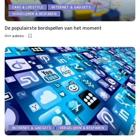
CARS & LIFESTYLE
INTERNET & GADGETS
VERGELIJKEN & BESPAREN
De populairste bordspellen van het moment
door
admin
Posted
by
INTERNET & GADGETS
VERGELIJKEN & BESPAREN