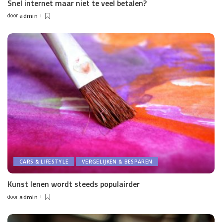
Snel internet maar niet te veel betalen?
door
admin
Posted
by
CARS & LIFESTYLE
VERGELIJKEN & BESPAREN
Kunst lenen wordt steeds populairder
door
admin
Posted
by