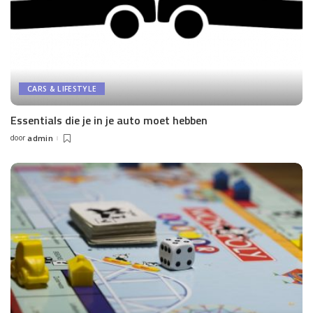
CARS & LIFESTYLE
Essentials die je in je auto moet hebben
door
admin
Posted
by