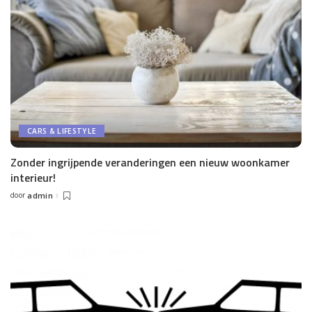
CARS & LIFESTYLE
Zonder ingrijpende veranderingen een nieuw woonkamer
interieur!
door
admin
Posted
by