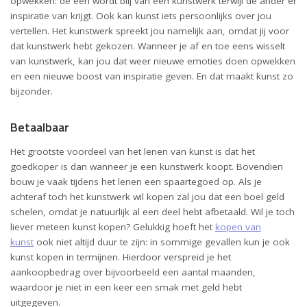
opwekken: de een wordt blij van een kunstwerk terwijl de ander er
inspiratie van krijgt. Ook kan kunst iets persoonlijks over jou
vertellen. Het kunstwerk spreekt jou namelijk aan, omdat jij voor
dat kunstwerk hebt gekozen. Wanneer je af en toe eens wisselt
van kunstwerk, kan jou dat weer nieuwe emoties doen opwekken
en een nieuwe boost van inspiratie geven. En dat maakt kunst zo
bijzonder.
Betaalbaar
Het grootste voordeel van het lenen van kunst is dat het
goedkoper is dan wanneer je een kunstwerk koopt. Bovendien
bouw je vaak tijdens het lenen een spaartegoed op. Als je
achteraf toch het kunstwerk wil kopen zal jou dat een boel geld
schelen, omdat je natuurlijk al een deel hebt afbetaald. Wil je toch
liever meteen kunst kopen? Gelukkig hoeft het
kopen van
kunst
ook niet altijd duur te zijn: in sommige gevallen kun je ook
kunst kopen in termijnen. Hierdoor verspreid je het
aankoopbedrag over bijvoorbeeld een aantal maanden,
waardoor je niet in een keer een smak met geld hebt
uitgegeven.