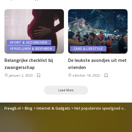
SPORT & GEZONDHEID
VERGELIJKEN & BESPAREN
CARS & LIFESTYLE
Belangrijke checklist bij
De leukste avondjes uit met
zwangerschap
vrienden
januari 2, 2023
oktober 14, 2022
Load More
Freegb.nl
>
Blog
>
Internet & Gadgets
>
Het populairste speelgoed van vroeger