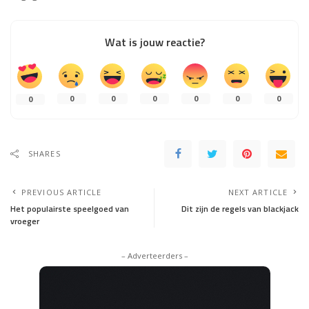
Wat is jouw reactie?
0
0
0
0
0
0
0
SHARES
PREVIOUS ARTICLE
NEXT ARTICLE
Het populairste speelgoed van
Dit zijn de regels van blackjack
vroeger
– Adverteerders –