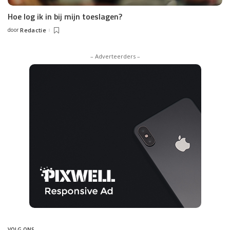
Hoe log ik in bij mijn toeslagen?
door
Redactie
Posted
by
– Adverteerders –
VOLG ONS