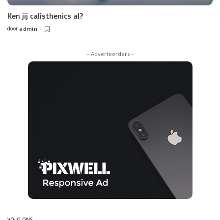
Ken jij calisthenics al?
door
admin
Posted
by
– Adverteerders –
VOLG ONS