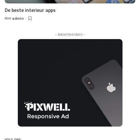
De beste interieur apps
door
admin
Posted
by
– Adverteerders –
VOLG ONS